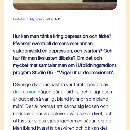
PrataMera
Nyheter
2024-01-15
Hur kan man tänka kring depression och äldre?
Påverkar eventuell demens eller annan
sjukdomsbild en depression, och tvärtom? Och
hur får man livslusten tillbaka? Om det och
mycket mer samtalar man om i Utbildningsradions
program Studio 65 - ”Vägar ut ur depressionen”.
I Sverige drabbas nästan var femte person av
depression
någon gång i sitt liv, och diagnosen
är dubbelt så vanligt bland kvinnor som bland
män*. Det är normalt att känna sig ledsen och
nedstämd när vi upplever svåra saker i livet, och
oftast tar vi oss själva igenom en sådan period.
Men ibland kvarstår besvären och då kan det