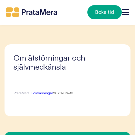
Boka tid
Om ätstörningar och
självmedkänsla
PrataMera
Föreläsningar
2023-06-13