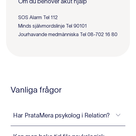
Om du behöver akut hjälp
SOS Alarm Tel 112
Minds självmordslinje Tel 90101
Jourhavande medmänniska Tel 08-702 16 80
Vanliga frågor
Har PrataMera psykolog i Relation?
PrataMera har psykologer över hela landet. Då